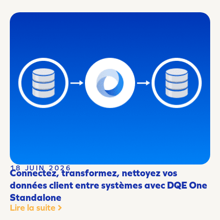
18 JUIN 2026
Connectez, transformez, nettoyez vos
données client entre systèmes avec DQE One
Standalone
Lire la suite