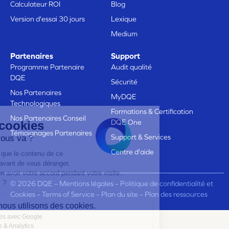
Calculateur ROI
Blog
Version d'essai 30 jours
Lexique
Medium
Partenaires
Support
Programme Partenaire
Audit qualité
DQE
Sécurité
Nos Partenaires
MyDQE
Technologiques
Formations & Certification
Nos Partenaires Conseil
DQE One
Voici nos cookies
Témoignages Partenaires
Support & Services
Est ce que ça vous va ?
Centre d'aide
On voulait être sûrs que le contenu de ce
site vous intéresse avant de vous déranger,
mais on aimerait bien avoir votre accord pendant votre visite...
C'est OK pour vous ?
© 2026 DQE –
Mentions légales
–
Politique de confidentialité et
Cookies
–
Terms of Service
–
Plan du site
–
Plan des ressources
Voici pourquoi nous utilisons des cookies.
Partage de données avec Google
Mesure d'audience & Analytics