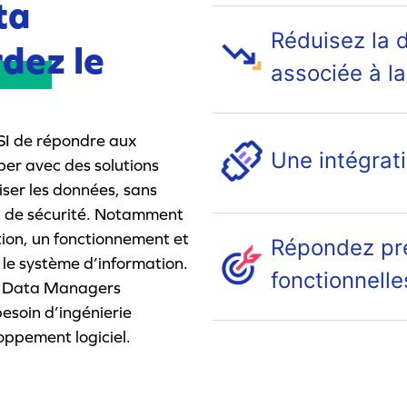
ta
Réduisez la 
rdez
le
associée à la
SI de répondre aux
Une intégrati
iper avec des solutions
iser les données, sans
 et de sécurité. Notamment
ion, un fonctionnement et
Répondez pr
r le système d’information.
fonctionnell
ts Data Managers
besoin d’ingénierie
oppement logiciel.