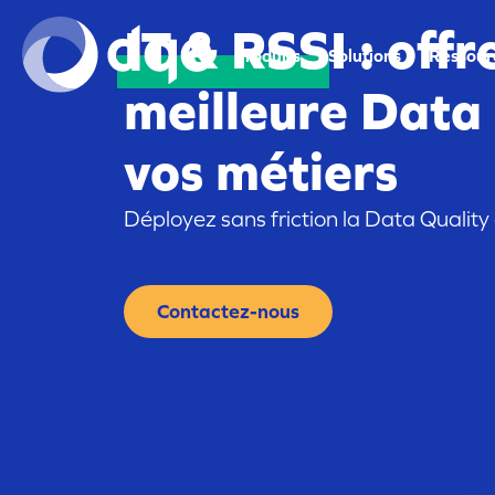
IT & RSSI
: offr
Produits
Solutions
Ressour
meilleure Data 
vos métiers
Déployez sans friction la Data Quality
Contactez-nous