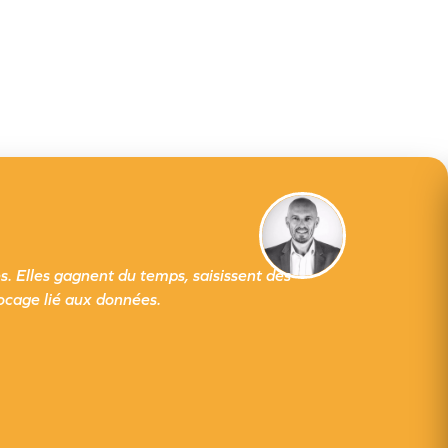
s. Elles gagnent du temps, saisissent des
locage lié aux données.