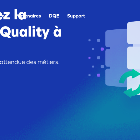
ez la
ces
Partenaires
DQE
Support
Quality à
 attendue des métiers.