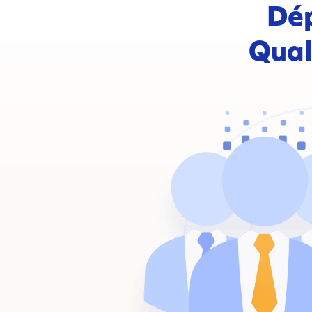
Dép
Qual