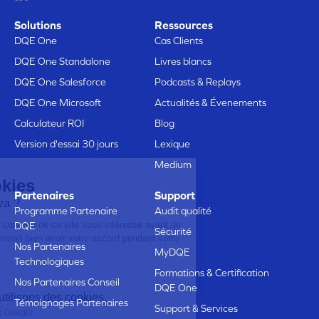
Solutions
Ressources
DQE One
Cas Clients
DQE One Standalone
Livres blancs
DQE One Salesforce
Podcasts & Replays
DQE One Microsoft
Actualités & Évenements
Calculateur ROI
Blog
Version d'essai 30 jours
Lexique
Medium
Voici nos cookies
Partenaires
Support
Est ce que ça vous va ?
Programme Partenaire
Audit qualité
On voulait être sûrs que le contenu de ce
DQE
Sécurité
site vous intéresse avant de vous déranger,
Nos Partenaires
mais on aimerait bien avoir votre accord pendant votre visite...
MyDQE
Technologiques
C'est OK pour vous ?
Formations & Certification
Nos Partenaires Conseil
DQE One
Voici pourquoi nous utilisons des cookies.
Témoignages Partenaires
Support & Services
Partage de données avec Google