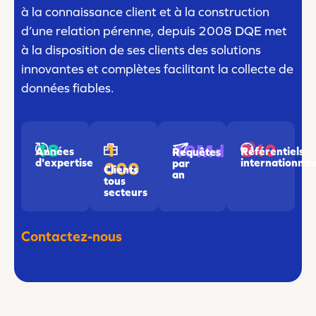
à la connaissance client et à la construction
d’une relation pérenne, depuis 2008 DQE met
à la disposition de ses clients des solutions
innovantes et complètes facilitant la collecte de
données fiables.
18
1
240
10Md
Années
Référentiels
Requêtes
d'expertise
internationna
par
000
Clients
an
tous
secteurs
Contactez-nous