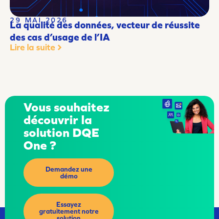
29 MAI 2026
La qualité des données, vecteur de réussite
des cas d’usage de l’IA
Lire la suite
Vous souhaitez
découvrir la
solution DQE
One ?
Demandez une
démo
Essayez
gratuitement notre
solution