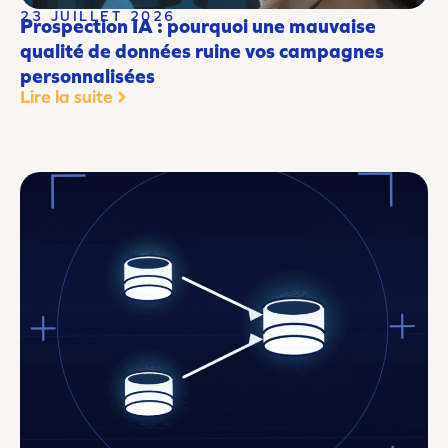
23 JUILLET 2026
Prospection IA : pourquoi une mauvaise
qualité de données ruine vos campagnes
personnalisées
Lire la suite