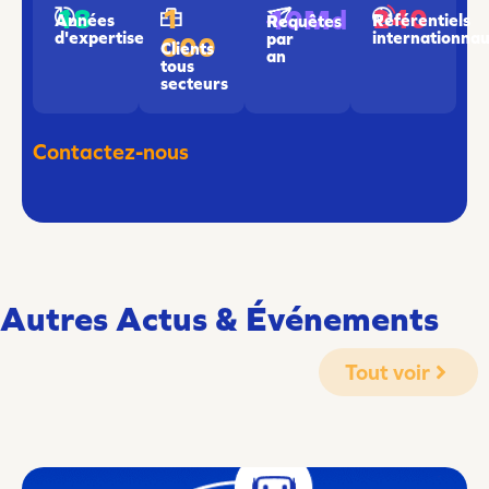
18
1
240
10Md
Années
Référentiels
Requêtes
d'expertise
internationna
par
000
Clients
an
tous
secteurs
Contactez-nous
Autres Actus & Événements
Tout voir