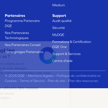
Medium
Partenaires
Support
Programme Partenaire
Audit qualité
DQE
Sécurité
Nos Partenaires
MyDQE
Technologiques
Formations & Certification
Nos Partenaires Conseil
DQE One
Voici nos cookies
Témoignages Partenaires
Support & Services
Est ce que ça vous va ?
Centre d'aide
On voulait être sûrs que le contenu de ce
site vous intéresse avant de vous déranger,
mais on aimerait bien avoir votre accord pendant votre visite...
© 2026 DQE –
Mentions légales
–
Politique de confidentialité et
C'est OK pour vous ?
Cookies
–
Terms of Service
–
Plan du site
–
Plan des ressources
Voici pourquoi nous utilisons des cookies.
Partage de données avec Google
Mesure d'audience & Analytics
Voici nos cookies